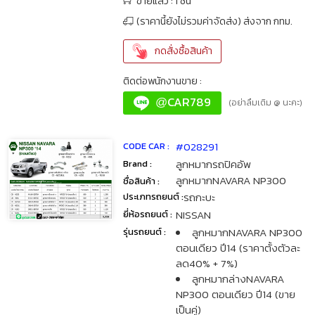
ขายแล้ว : 1 ชิ้น
(ราคานี้ยังไม่รวมค่าจัดส่ง) ส่งจาก กทม.
กดสั่งซื้อสินค้า
ติดต่อพนักงานขาย :
CAR789
@
(อย่าลืมเติม @ นะคะ)
#028291
CODE CAR :
ลูกหมากรถปิคอัพ
Brand :
ลูกหมากNAVARA NP300
ชื่อสินค้า :
รถกะบะ
ประเภทรถยนต์ :
NISSAN
ยี่ห้อรถยนต์ :
ลูกหมากNAVARA NP300
รุ่นรถยนต์ :
ตอนเดียว ปี14 (ราคาตั้งตัวละ
ลด40% + 7%)
ลูกหมากล่างNAVARA
NP300 ตอนเดียว ปี14 (ขาย
เป็นคู่)