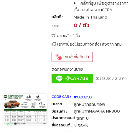
คลิ๊กที่รูป เพื่อดูตารางราคา
ตั้ง ของโรงงานCERA
Made in Thailand
ผลิตที่ :
0 / ตัว
ราคา :
ขายแล้ว : 1 ชิ้น
(ราคานี้ยังไม่รวมค่าจัดส่ง) ส่งจาก กทม.
กดสั่งซื้อสินค้า
ติดต่อพนักงานขาย :
CAR789
@
(อย่าลืมเติม @ นะคะ)
#028293
CODE CAR :
ลูกหมากรถปิคอัพ
Brand :
ลูกหมากNAVARA NP300
ชื่อสินค้า :
รถกะบะ
ประเภทรถยนต์ :
NISSAN
ยี่ห้อรถยนต์ :