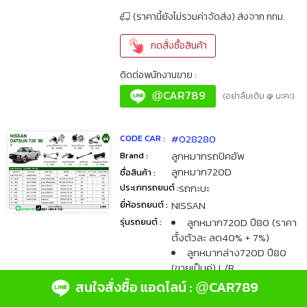
(ราคานี้ยังไม่รวมค่าจัดส่ง) ส่งจาก กทม.
กดสั่งซื้อสินค้า
ติดต่อพนักงานขาย :
CAR789
@
(อย่าลืมเติม @ นะคะ)
#028280
CODE CAR :
ลูกหมากรถปิคอัพ
Brand :
ลูกหมาก720D
ชื่อสินค้า :
รถกะบะ
ประเภทรถยนต์ :
NISSAN
ยี่ห้อรถยนต์ :
ลูกหมาก720D ปี80 (ราคา
รุ่นรถยนต์ :
ตั้งตัวละ ลด40% + 7%)
ลูกหมากล่าง720D ปี80
(ขายเป็นคู่) L/R
ลูกหมากบน720D ปี80
สนใจสั่งซื้อ แอดไลน์ :
CAR789
@
(ขายเป็นคู่)