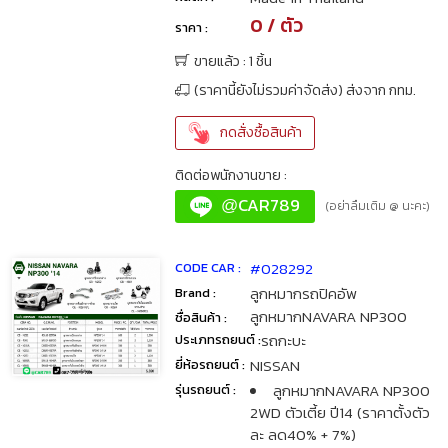
0 / ตัว
ราคา :
ขายแล้ว : 1 ชิ้น
(ราคานี้ยังไม่รวมค่าจัดส่ง) ส่งจาก กทม.
กดสั่งซื้อสินค้า
ติดต่อพนักงานขาย :
CAR789
@
(อย่าลืมเติม @ นะคะ)
#028292
CODE CAR :
ลูกหมากรถปิคอัพ
Brand :
ลูกหมากNAVARA NP300
ชื่อสินค้า :
รถกะบะ
ประเภทรถยนต์ :
NISSAN
ยี่ห้อรถยนต์ :
ลูกหมากNAVARA NP300
รุ่นรถยนต์ :
2WD ตัวเตี้ย ปี14 (ราคาตั้งตัว
ละ ลด40% + 7%)