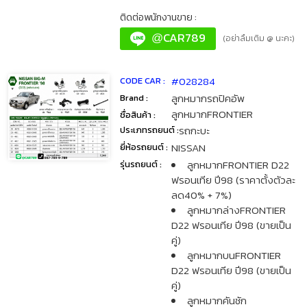
ติดต่อพนักงานขาย :
CAR789
@
(อย่าลืมเติม @ นะคะ)
#028284
CODE CAR :
ลูกหมากรถปิคอัพ
Brand :
ลูกหมากFRONTIER
ชื่อสินค้า :
รถกะบะ
ประเภทรถยนต์ :
NISSAN
ยี่ห้อรถยนต์ :
ลูกหมากFRONTIER D22
รุ่นรถยนต์ :
ฟรอนเทีย ปี98 (ราคาตั้งตัวละ
ลด40% + 7%)
ลูกหมากล่างFRONTIER
D22 ฟรอนเทีย ปี98 (ขายเป็น
คู่)
ลูกหมากบนFRONTIER
D22 ฟรอนเทีย ปี98 (ขายเป็น
คู่)
ลูกหมากคันชัก